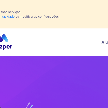
ossos serviços.
privacidade
ou modificar as configurações.
Aj
Indisponível no Brasil