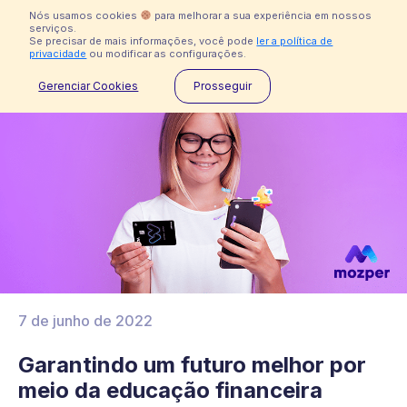
Nós usamos cookies
para melhorar a sua experiência em nossos
serviços.
Se precisar de mais informações, você pode
ler a política de
privacidade
ou modificar as configurações.
Desculpe, a Mozper não está disponível no Brasil
Gerenciar Cookies
Prosseguir
Ajuda
Indisponível no Brasil
7 de junho de 2022
Garantindo um futuro melhor por
meio da educação financeira