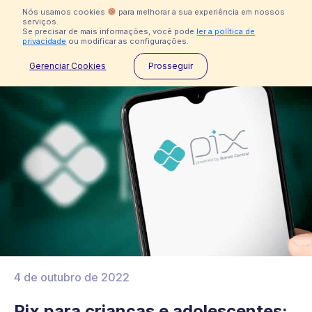
Nós usamos cookies
para melhorar a sua experiência em nossos
serviços.
Se precisar de mais informações, você pode
ler a política de
privacidade
ou modificar as configurações.
Desculpe, a Mozper não está disponível no Brasil
Gerenciar Cookies
Prosseguir
Ajuda
Indisponível no Brasil
4 de outubro de 2022
Pix para crianças e adolescentes: