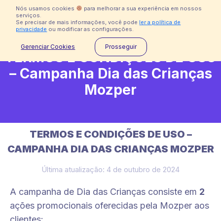
Pular
Nós usamos cookies
para melhorar a sua experiência em nossos
para
serviços.
Se precisar de mais informações, você pode
ler a política de
o
privacidade
ou modificar as configurações.
conteúdo
Gerenciar Cookies
Prosseguir
TERMOS E CONDIÇÕES DE USO
– Campanha Dia das Crianças
Mozper
TERMOS E CONDIÇÕES DE USO –
CAMPANHA DIA DAS CRIANÇAS MOZPER
Última atualização: 4 de outubro de 2024
A campanha de Dia das Crianças consiste em
2
ações promocionais oferecidas pela Mozper aos
clientes: